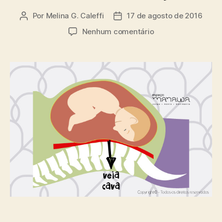
Por
Melina G. Caleffi
17 de agosto de 2016
Autor
Data
do
de
em
Nenhum comentário
post
publicação
Pilates
na
gestação