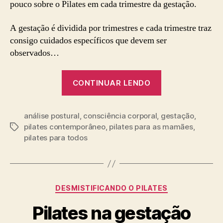
pouco sobre o Pilates em cada trimestre da gestação.
A gestação é dividida por trimestres e cada trimestre traz
consigo cuidados específicos que devem ser
observados…
“Pilates
CONTINUAR LENDO
em
cada
análise postural
,
consciência corporal
,
trimestre
gestação
,
pilates contemporâneo
,
pilates para as mamães
,
Tags
da
pilates para todos
gestação”
Categorias
DESMISTIFICANDO O PILATES
Pilates na gestação